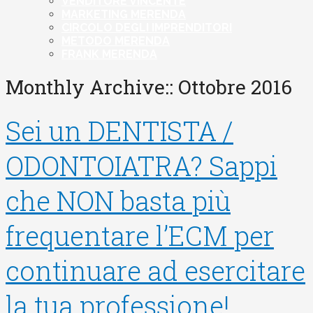
VENDITORE VINCENTE
MARKETING MERENDA
CIRCOLO DEGLI IMPRENDITORI
METODO MERENDA
FRANK MERENDA
Monthly Archive::
Ottobre 2016
Sei un DENTISTA /
ODONTOIATRA? Sappi
che NON basta più
frequentare l’ECM per
continuare ad esercitare
la tua professione!