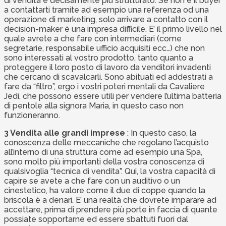
di vendita è decisamente più strutturato. Se non è il buyer
a contattarti tramite ad esempio una referenza od una
operazione di marketing, solo arrivare a contatto con il
decision-maker è una impresa difficile. E’ il primo livello nel
quale avrete a che fare con intermediari (come
segretarie, responsabile ufficio acquisiti ecc…) che non
sono interessati al vostro prodotto, tanto quanto a
proteggere il loro posto di lavoro da venditori invadenti
che cercano di scavalcarli. Sono abituati ed addestrati a
fare da “filtro”, ergo i vostri poteri mentali da Cavaliere
Jedi, che possono essere utili per vendere l’ultima batteria
di pentole alla signora Maria, in questo caso non
funzioneranno.
3 Vendita alle grandi imprese
: In questo caso, la
conoscenza delle meccaniche che regolano l’acquisto
all’interno di una struttura come ad esempio una Spa,
sono molto più importanti della vostra conoscenza di
qualsivoglia “tecnica di vendita”. Qui, la vostra capacità di
capire se avete a che fare con un auditivo o un
cinestetico, ha valore come il due di coppe quando la
briscola è a denari. E’ una realtà che dovrete imparare ad
accettare, prima di prendere più porte in faccia di quante
possiate sopportarne ed essere sbattuti fuori dal