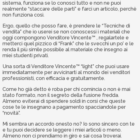
sistema, funziona se lo conosci tutto e non ne puoi
realmente “staccare delle parti” e farci un articolo, perchè
non funziona così.
Ergo, quello che posso fare, è prendere le “Tecniche di
vendita” che io userei se non conoscessi i materiali che
oggi compongono Venditore Vincente™ , regalartele e
metterci quel pizzico di “Frank” che le svecchi un po’ e le
renda il più simile possibile al materiale che insegno ai
miei studenti privati.
Una sorta di Venditore Vincente™ “light” che puoi usare
immediatamente per avvicinarti al mondo dei venditori
professionisti, con efficacia e gratuitamente.
Come ho già detto è roba per chi comincia o non è mai
stato formato, non il segreto della fusione fredda.
Almeno eviterai di spendere soldi in corsi che queste
cose te le insegnano a pagamento spacciandole per
“novità”.
Mi sembra un accordo onesto no? Io sono sincero con te
e tu puoi decidere se leggere i miei articoli o meno.
Almeno non ci prendiamo in giro e sai cosa troverai.