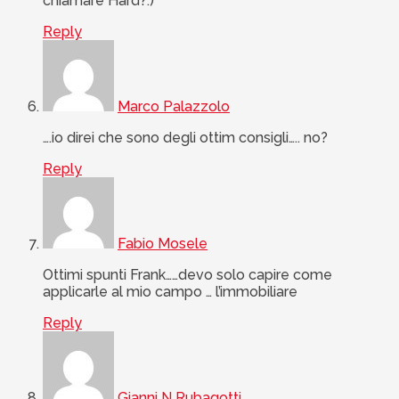
chiamare Hard?:)
Reply
Marco Palazzolo
….io direi che sono degli ottim consigli….. no?
Reply
Fabio Mosele
Ottimi spunti Frank……devo solo capire come
applicarle al mio campo … l’immobiliare
Reply
Gianni N Rubagotti