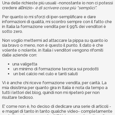
Una delle richieste più usuali -nonostante io non ci potessi
credere all’inizio-
è di scrivere cose più “semplici”.
Per quanto io mi sforzi di iper-semplificare e dare
informazioni di qualità, mi scontro sempre con il fatto che
in Italia la formazione vendita per il 99% dei venditori è
sotto zero.
Non voglio mettermi ad attaccare la pippa su quanto io
sia bravo o meno, non è questo il punto. Il dato è che
volente o nolente, in Italia i venditori vengono riforniti
dalle aziende con:
una valigetta
un minimo di formazione tecnica sui prodotti
un bel calcio nel culo e tanti saluti
Vi è anche chi riceve formazione vendita, per carità. La
mia disistima per quanto gira in Italia è nota da tempo a
tutti i lettori del blog, quindi non mi ripeterò per non
risultare tedioso.
E’ come non è, ho deciso di dedicare una serie di articoli -
e magari di tanto in tanto qualche video- completamente