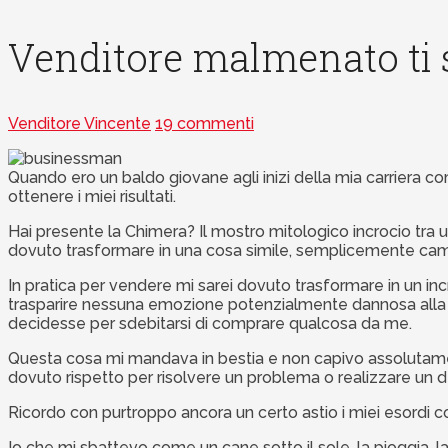
Venditore malmenato ti 
Venditore Vincente
19 commenti
Quando ero un baldo giovane agli inizi della mia carriera c
ottenere i miei risultati.
Hai presente la Chimera? Il mostro mitologico incrocio tra 
dovuto trasformare in una cosa simile, semplicemente cam
In pratica per vendere mi sarei dovuto trasformare in un inc
trasparire nessuna emozione potenzialmente dannosa alla ven
decidesse per sdebitarsi di comprare qualcosa da me.
Questa cosa mi mandava in bestia e non capivo assolutame
dovuto rispetto per risolvere un problema o realizzare un d
Ricordo con purtroppo ancora un certo astio i miei esordi
Io che mi sbattevo come un cane sotto il sole, la pioggia, la 