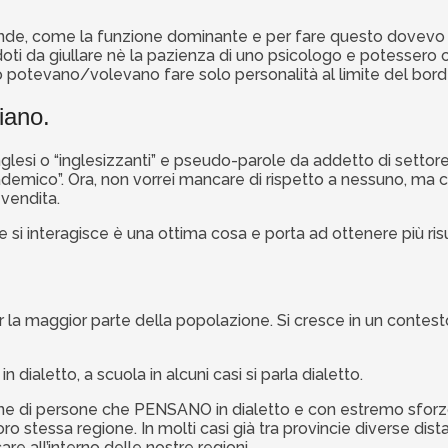
ende, come la funzione dominante e per fare questo dovevo fa
oti da giullare nè la pazienza di uno psicologo e potessero co
a lo potevano/volevano fare solo personalità al limite del bord
liano.
glesi o “inglesizzanti” e pseudo-parole da addetto di settor
demico”. Ora, non vorrei mancare di rispetto a nessuno, ma ci
 vendita.
e si interagisce è una ottima cosa e porta ad ottenere più risul
per la maggior parte della popolazione. Si cresce in un contes
o in dialetto, a scuola in alcuni casi si parla dialetto.
di persone che PENSANO in dialetto e con estremo sforzo e fa
stessa regione. In molti casi già tra provincie diverse distant
are all’interno delle nostre regioni.