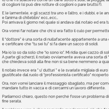
di coglioni (si può dire rotture di coglioni o pare brutto?).
E le lamentele, e gli scazzi tra uno e l’altro, e i dubbi, e le
e l’anima di chitebbiv’ ecc…ecc…
Poi arrivava il giorno nel quale si andava dal notaio ed era 
Ora vorrei far notare che chi si era fatto il culo per perme
Il “dottore” è una sorta di nullafacente appartenente a una c
e certificare che “tu sei tu” si fa dare un sacco di soldi.
Ma io lo so da solo che “io sono io”. Mi ridia quei cazzo di so
A parte gli scherzi, il notaio ovviamente aveva una sorta di
che chiedeva soldi alla fine non si sa bene nemmeno a quale
Il notaio invece era ” u’ dutturi ” e le svariate migliaia di 
giustificate dal ruolo di “professionista certificato” ricoperto
Ora, non vorrei lanciare il messaggio sbagliato, ma per com
mandare tutto in vacca e di cercarmi un lavoro differente.
Parliamoci chiaro, questo non perché fosse un problema di d
fine serata.