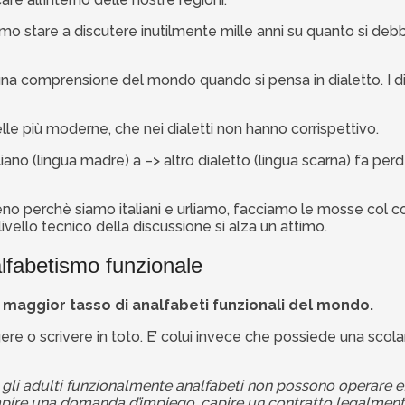
amo stare a discutere inutilmente mille anni su quanto si deb
 una comprensione del mondo quando si pensa in dialetto. I di
elle più moderne, che nei dialetti non hanno corrispettivo.
liano (lingua madre) a –> altro dialetto (lingua scarna) fa per
eno perchè siamo italiani e urliamo, facciamo le mosse col
livello tecnico della discussione si alza un attimo.
lfabetismo funzionale
l
maggior tasso di analfabeti funzionali del mondo.
gere o scrivere in toto. E’ colui invece che possiede una sc
i, gli adulti funzionalmente analfabeti non possono operare
 una domanda d’impiego, capire un contratto legalmente vin