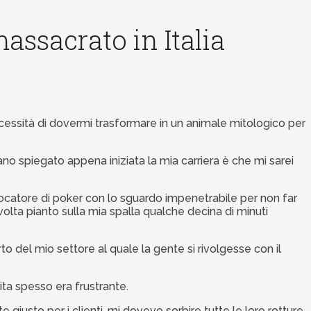
ssacrato in Italia
ecessità di dovermi trasformare in un animale mitologico per
no spiegato appena iniziata la mia carriera è che mi sarei
giocatore di poker con lo sguardo impenetrabile per non far
lta pianto sulla mia spalla qualche decina di minuti
el mio settore al quale la gente si rivolgesse con il
ta spesso era frustrante.
 giusto per i clienti, mi dovevo sorbire tutte le loro rotture