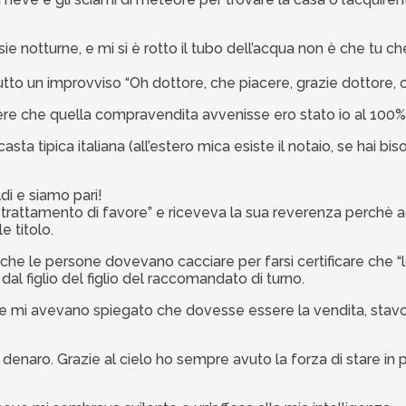
 ansie notturne, e mi si è rotto il tubo dell’acqua non è che tu 
tutto un improvviso “Oh dottore, che piacere, grazie dottore, 
ttere che quella compravendita avvenisse ero stato io al 100%.
asta tipica italiana (all’estero mica esiste il notaio, se hai 
ldi e siamo pari!
 “trattamento di favore” e riceveva la sua reverenza perchè ag
 titolo.
euro che le persone dovevano cacciare per farsi certificare che
 dal figlio del figlio del raccomandato di turno.
e mi avevano spiegato che dovesse essere la vendita, stavo l
enaro. Grazie al cielo ho sempre avuto la forza di stare in 