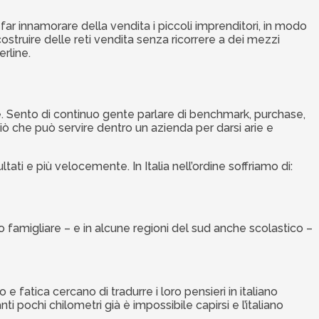
r innamorare della vendita i piccoli imprenditori, in modo
struire delle reti vendita senza ricorrere a dei mezzi
erline.
e. Sento di continuo gente parlare di benchmark, purchase,
ò che può servire dentro un azienda per darsi arie e
tati e più velocemente. In Italia nell’ordine soffriamo di:
to famigliare – e in alcune regioni del sud anche scolastico –
tica cercano di tradurre i loro pensieri in italiano
i pochi chilometri già è impossibile capirsi e l’italiano