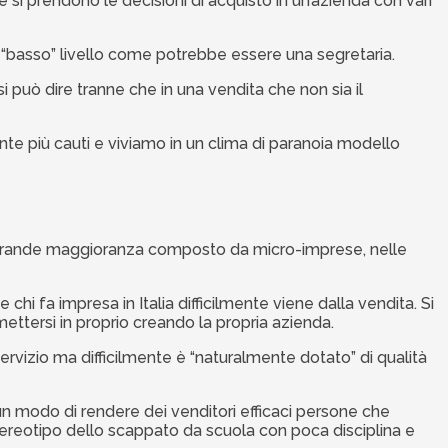
 si prendono le decisioni di acquisto in un’azienda con vari
i “basso” livello come potrebbe essere una segretaria.
si può dire tranne che in una vendita che non sia il
ente più cauti e viviamo in un clima di paranoia modello
stragrande maggioranza composto da micro-imprese, nelle
chi fa impresa in Italia difficilmente viene dalla vendita. Si
 mettersi in proprio creando la propria azienda.
ervizio ma difficilmente è “naturalmente dotato” di qualità
 modo di rendere dei venditori efficaci persone che
reotipo dello scappato da scuola con poca disciplina e