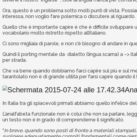
Ora, questo è un problema sotto molti punti di vista. Possi
interessa, non voglio fare polemica o discutere al riguardo.
Quello che è importante capire è che è difficile sviluppare
vocabolario molto ristretto rispetto all’italiano.
Ci sono migliaia di parole, e non c’è bisogno di andare in qu
Quindi il porting mentale da dialetto (lingua scarna) a –> ita
per strada.
Che va bene quando dobbiamo farci capire sul più e sul m
tarantolato non è di grande utilità per farsi capire quando il 
Ana
In Italia tra gli spiacevoli primati abbiamo quello infelice de
L’analfabeta funzionale non è colui che non sa parlare, leg
un testo non è in grado di comprenderne il significato.
“
In breve, quando sono posti di fronte a materiali stampat
svolgere adeguatamente compiti fondamentali come riempire