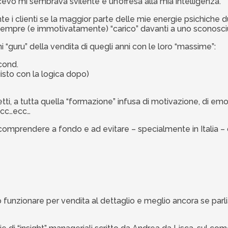
evo mi sembrava svilente e un’offesa alla mia intelligenza.
 clienti se la maggior parte delle mie energie psichiche dur
 sempre (e immotivatamente) “carico” davanti a uno sconosc
i “guru” della vendita di quegli anni con le loro “massime”:
econd.
isto con la logica dopo)
etti, a tutta quella “formazione” infusa di motivazione, di emo
…ecc…ecc…
comprendere a fondo e ad evitare – specialmente in Italia –
 funzionare per vendita al dettaglio e meglio ancora se parl