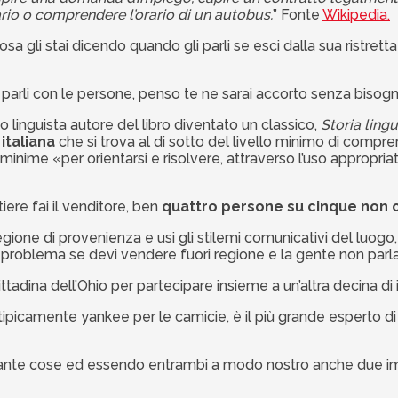
nario o comprendere l’orario di un autobus.
” Fonte
Wikipedia.
cosa gli stai dicendo quando gli parli se esci dalla sua ristre
parli con le persone, penso te ne sarai accorto senza bisogno c
 linguista autore del libro diventato un classico,
Storia lingu
italiana
che si trova al di sotto del livello minimo di compren
ime «per orientarsi e risolvere, attraverso l’uso appropriato
iere fai il venditore, ben
quattro persone su cinque non c
ione di provenienza e usi gli stilemi comunicativi del luogo, p
 problema se devi vendere fuori regione e la gente non parla p
ttadina dell’Ohio per partecipare insieme a un’altra decina di
tipicamente yankee per le camicie, è il più grande esperto d
tante cose ed essendo entrambi a modo nostro anche due impr