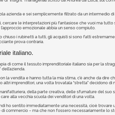
 di “insight” manageriali scritto da Andrea da Lisca, sul come
cola azienda e sei semplicemente filtrato da un intermedio d
i, cercare le interpretazioni più fantasiose che vuoi ma tutto 
o l’approccio emozionale abbia un senso compiuto.
hiuso i rubinetti a tutti, gli acquisti si sono fatti estremam
acciante prova contraria.
ale italiano.
pia di come il tessuto imprenditoriale italiano sia per la 
 dell’azienda.
n la vendita e hanno tutta la mia stima, c’è anche da dire che 
o altri imprenditori, una volta trovatala “stretta” decidono di
nifatturiera, della parte creativa, delle sfumature del suo s
care alla vecchia scuola dei venditori di una volta.
i ho sentito immediatamente una necessità, cioè trovare un
e di commercio – ma che non fossero necessariamente lo ste