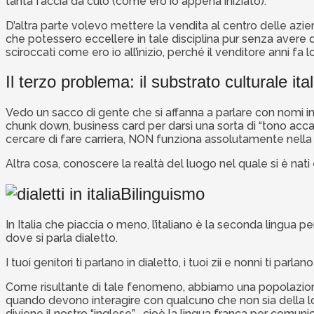
tanta faccia da culo (come ero io appena iniziato).
D’altra parte volevo mettere la vendita al centro delle azi
che potessero eccellere in tale disciplina pur senza avere d
sciroccati come ero io all’inizio, perché il venditore anni f
Il terzo problema: il substrato culturale ita
Vedo un sacco di gente che si affanna a parlare con nomi in
chunk down, business card per darsi una sorta di “tono acca
cercare di fare carriera, NON funziona assolutamente nella
Altra cosa, conoscere la realtà del luogo nel quale si è nati 
Bilinguismo
In Italia che piaccia o meno, l’italiano è la seconda lingua 
dove si parla dialetto.
I tuoi genitori ti parlano in dialetto, i tuoi zii e nonni ti parlan
Come risultante di tale fenomeno, abbiamo una popolazione 
quando devono interagire con qualcuno che non sia della loro 
diviene il nostro “inglese” , cioè la lingua franca per comunic