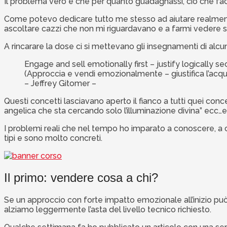
Il problema vero è che per quanto guadagnassi, ciò che fac
Come potevo dedicare tutto me stesso ad aiutare realmente i
ascoltare cazzi che non mi riguardavano e a farmi vedere
A rincarare la dose ci si mettevano gli insegnamenti di alcun
Engage and sell emotionally first – justify logically s
(Approccia e vendi emozionalmente – giustifica l’acqu
– Jeffrey Gitomer –
Questi concetti lasciavano aperto il fianco a tutti quei conc
angelica che sta cercando solo l’illuminazione divina” ecc
I problemi reali che nel tempo ho imparato a conoscere, a 
tipi e sono molto concreti.
Il primo: vendere cosa a chi?
Se un approccio con forte impatto emozionale all’inizio può
alziamo leggermente l’asta del livello tecnico richiesto.