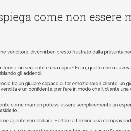
spiega come non essere ma
ome venditore, divenni ben presto frustrato dalla presunta n
un leone, un serpente e una capra? Ecco, quello che mi aveva
biando gli addendi.
rocio tra un giullare capace di far emozionare il cliente, un 
dita e un confidente, per fare in modo che il cliente una vo
nte come mai non potessi essere semplicemente un esperto d
esiderio.
 come agente immobiliare. Portare a termine una compravendi
neve e gli sciami di meteore per trovare la casa o l’acquirente