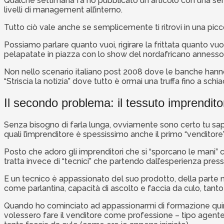
Qualche settimana fa ho pubblicato un articolo con una serie
livelli di management all’interno.
Tutto ciò vale anche se semplicemente ti ritrovi in una pic
Possiamo parlare quanto vuoi, rigirare la frittata quanto vuo
pelapatate in piazza con lo show del nordafricano anness
Non nello scenario italiano post 2008 dove le banche hanno c
“Striscia la notizia” dove tutto è ormai una truffa fino a schi
Il secondo problema: il tessuto imprenditori
Senza bisogno di farla lunga, ovviamente sono certo tu sap
quali l’imprenditore è spessissimo anche il primo “venditore”
Posto che adoro gli imprenditori che si “sporcano le mani” co
tratta invece di “tecnici” che partendo dall’esperienza press
E un tecnico è appassionato del suo prodotto, della parte ma
come parlantina, capacità di ascolto e faccia da culo, tanto 
Quando ho cominciato ad appassionarmi di formazione quind
volessero fare il venditore come professione – tipo agent