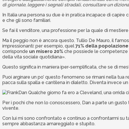
di giornale, leggere i segnali stradali, consultare un dizio
In Italia una persona su due è in pratica incapace di capire 
e che gli sono familiari.
Se fai il venditore, una professione per la quale di mestiere 
Ma il peggio non è ancora questo. Tullio De Mauro, il famoso
impressionanti: per esempio, quel
71% della popolazione 
corrisponde
un misero 20%
che possiede le competenze min
della vita sociale quotidiana».
Questo significa in maniera iper-semplificata, che se di mest
Puoi arginare un po’ questo fenomeno se rimani nella tua reg
pacca sulla spalla e cantilena in dialetto. Diventa invece un
Qualche giorno fa ero a Cleveland, una orrida ci
Per i pochi che non lo conoscessero, Dan a parte un gusto 
vivente.
Con lui mi sono confrontato e continuo a confrontarmi su 
sempre abbastanza amareggiato e stupito.