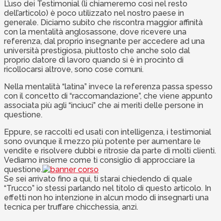
L’uso dei Testimonial (li chiameremo così nel resto
dell’articolo) è poco utilizzato nel nostro paese in
generale. Diciamo subito che riscontra maggior affinità
con la mentalità anglosassone, dove ricevere una
referenza, dal proprio insegnante per accedere ad una
università prestigiosa, piuttosto che anche solo dal
proprio datore di lavoro quando si è in procinto di
ricollocarsi altrove, sono cose comuni.
Nella mentalità “latina” invece la referenza passa spesso
con il concetto di “raccomandazione”, che viene appunto
associata più agli “inciuci” che ai meriti delle persone in
questione.
Eppure, se raccolti ed usati con intelligenza, i testimonial
sono ovunque il mezzo più potente per aumentare le
vendite e risolvere dubbi e ritrosie da parte di molti clienti.
Vediamo insieme come ti consiglio di approcciare la
questione.
Se sei arrivato fino a qui, ti starai chiedendo di quale
“Trucco” io stessi parlando nel titolo di questo articolo. In
effetti non ho intenzione in alcun modo di insegnarti una
tecnica per truffare chicchessia, anzi.