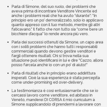
Parla di Simone, del suo ruolo, dei problemi che
aveva prima di incontrare Venditore Vincente ed
anche i problemi reali che ha avuto “durante”: “In
principio ero un po’ demoralizzato, solo io applicavo
quanto appreso con il tuo metodo, mentre gli altri
faticavano.” Il fatto che non tutto sia “come bere un
bicchiere d’acqua” lo rende ancora più vero.
Parla dei successi ottenuti da Simone, un capo area
con i soliti problemi che hanno tutti i responsabili
commerciali quando devono gestire venditori e
fargli ottenere risultati. Chi si trova nella sua
situazione può identificarsi in lui e dire “Cazzo, allora
posso farcela anche io con un po’ di aiuto!”
Parla di risultati che in principio erano addirittura
insperati. Cioè la sua esperienza è stata percepita
come under-promising ed over-delivery.
La testimonianza è così entusiasmante che se io
cercassi lavoro come venditore, ed abitassi in
Veneto, manderei DI CORSA il mio curriculum a
Simone supplicandolo di prendermi a lavorare con