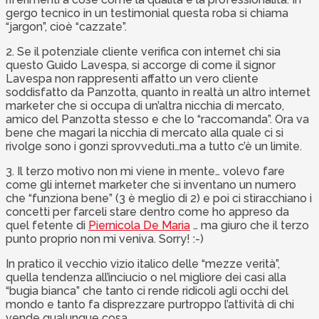
gergo tecnico in un testimonial questa roba si chiama
“jargon”, cioè “cazzate”.
2. Se il potenziale cliente verifica con internet chi sia
questo Guido Lavespa, si accorge di come il signor
Lavespa non rappresenti affatto un vero cliente
soddisfatto da Panzotta, quanto in realtà un altro internet
marketer che si occupa di un’altra nicchia di mercato,
amico del Panzotta stesso e che lo “raccomanda”. Ora va
bene che magari la nicchia di mercato alla quale ci si
rivolge sono i gonzi sprovveduti…ma a tutto c’è un limite.
3. Il terzo motivo non mi viene in mente… volevo fare
come gli internet marketer che si inventano un numero
che “funziona bene” (3 è meglio di 2) e poi ci stiracchiano i
concetti per farceli stare dentro come ho appreso da
quel fetente di
Piernicola De Maria
… ma giuro che il terzo
punto proprio non mi veniva. Sorry! :-)
In pratico il vecchio vizio italico delle “mezze verità”,
quella tendenza all’inciucio o nel migliore dei casi alla
“bugia bianca” che tanto ci rende ridicoli agli occhi del
mondo e tanto fa disprezzare purtroppo l’attività di chi
vende qualunque cosa.