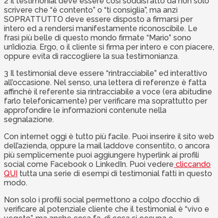
2 Il testimonial deve essere così soddisfatto da non solo
scrivere che “è contento” o “ti consiglia”, ma anzi
SOPRATTUTTO deve essere disposto a firmarsi per
intero ed a rendersi manifestamente riconoscibile. Le
frasi più belle di questo mondo firmate “Mario” sono
un’idiozia. Ergo, o il cliente si firma per intero e con piacere,
oppure evita di raccogliere la sua testimonianza.
3 Il testimonial deve essere “rintracciabile” ed interattivo
all’occasione. Nel senso, una lettera di referenze è fatta
affinchè il referente sia rintracciabile a voce (era abitudine
farlo telefonicamente) per verificare ma soprattutto per
approfondire le informazioni contenute nella
segnalazione.
Con internet oggi è tutto più facile. Puoi inserire il sito web
dell’azienda, oppure la mail laddove consentito, o ancora
più semplicemente puoi aggiungere hyperlink ai profili
social come Facebook o LinkedIn. Puoi vedere
cliccando
QUI
tutta una serie di esempi di testimonial fatti in questo
modo.
Non solo i profili social permettono a colpo d’occhio di
verificare al potenziale cliente che il testimonial è “vivo e