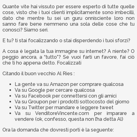
Quante vite hai vissuto per essere esperto di tutte quelle
cose, visto che i tuoi clienti implicitamente sono imbecilli,
dato che mentre tu sei un guru onnisciente loro non
sanno fare bene nemmeno una sola delle cose che tu
conosci? Siamo seri.
E tu? ti stai focalizzando o stai disperdendo i tuoi sforzi?
A cosa è legata la tua immagine su internet? A niente? O
peggio ancora, a “tutto”? Se vuoi farti un favore, fai ciò
che ti ho appena detto. Focalizzati
Citando il buon vecchio Al Ries :
La gente va su Amazon per comprare qualcosa
Va su Google per cercare qualcosa
Va su Facebook per connettersi con gli amici
Va su Groupon per i prodotti sottocosto del giorno
Va su Twitter per mandare e leggere tweet
Va su VenditoreVincente.com per imparare a
vendere (ok, confesso, questa non l’ha detta Al)
Ora la domanda che dovresti porti è la seguente: