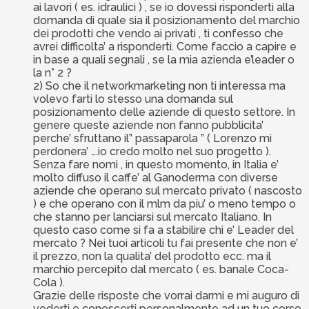
ai lavori ( es. idraulici ) , se io dovessi risponderti alla
domanda di quale sia il posizionamento del marchio
dei prodotti che vendo ai privati , ti confesso che
avrei difficolta’ a risponderti. Come faccio a capire e
in base a quali segnali , se la mia azienda e’leader o
la n° 2 ?
2) So che il networkmarketing non ti interessa ma
volevo farti lo stesso una domanda sul
posizionamento delle aziende di questo settore. In
genere queste aziende non fanno pubblicita’
perche’ sfruttano il” passaparola ” ( Lorenzo mi
perdonera’ ….io credo molto nel suo progetto ).
Senza fare nomi , in questo momento, in Italia e’
molto diffuso il caffe’ al Ganoderma con diverse
aziende che operano sul mercato privato ( nascosto
) e che operano con il mlm da piu’ o meno tempo o
che stanno per lanciarsi sul mercato Italiano. In
questo caso come si fa a stabilire chi e’ Leader del
mercato ? Nei tuoi articoli tu fai presente che non e’
il prezzo, non la qualita’ del prodotto ecc. ma il
marchio percepito dal mercato ( es. banale Coca-
Cola ).
Grazie delle risposte che vorrai darmi e mi auguro di
vederti e conoscerti personalmente ad un tuo corso