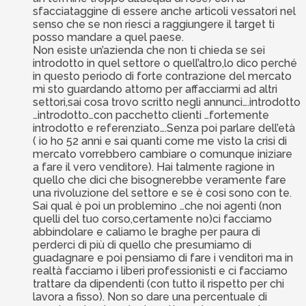
sfacciataggine di essere anche articoli vessatori nel
senso che se non riesci a raggiungere il target ti
posso mandare a quel paese.
Non esiste un’azienda che non ti chieda se sei
introdotto in quel settore o quell’altro,lo dico perché
in questo periodo di forte contrazione del mercato
mi sto guardando attorno per affacciarmi ad altri
settori,sai cosa trovo scritto negli annunci….introdotto
…introdotto…con pacchetto clienti …fortemente
introdotto e referenziato….Senza poi parlare dell’età
( io ho 52 anni e sai quanti come me visto la crisi di
mercato vorrebbero cambiare o comunque iniziare
a fare il vero venditore). Hai talmente ragione in
quello che dici che bisognerebbe veramente fare
una rivoluzione del settore e se è cosi sono con te.
Sai qual è poi un problemino …che noi agenti (non
quelli del tuo corso,certamente no)ci facciamo
abbindolare e caliamo le braghe per paura di
perderci di più di quello che presumiamo di
guadagnare e poi pensiamo di fare i venditori ma in
realtà facciamo i liberi professionisti e ci facciamo
trattare da dipendenti (con tutto il rispetto per chi
lavora a fisso). Non so dare una percentuale di