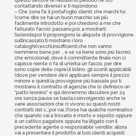
questo settore (e nell’ultimo periodo ne sto
contattando diverse) e ti rispondono:
– Che zona fa; il portafoglio clienti; che marchi ho
(come dire se hai un buon marchio sei più
facilmente introdotto e poi chiedono a me che
fatturato faccio; passano,poi, a mostrarti
l’azienda;poi ti propongono le aliquote di provvigione
sull’incassato;ti mostrano i loro
cataloghi(vecchi,insufficienti,che non vanno
nemmeno bene per … e se va bene sono più tecnici
che emozionali ,dove il committente finale non ci
capisce niente o fa di un’erba un fascio, per dire
sono copie delle copie),il listino ,gli sconti applicabili
(dove per vendere devi applicare sempre il prezzo
minore e quindi la provvigione più bassa)e poi ti
mostrano il contratto di agenzia che lo definisco un
“patto leonino” e qui dovremmo discutere per 24
ore senza pause se basta,coinvolgendo anche le
varie associazioni che ci vivono su questi nostri
contratti del c…;poi vai..(forse hai qualche nominativo
che quando vai a trovarlo è morto e sepolto oppure
è un cattivo pagatore oppure ha litigato con il
precedente agente o responsabile vendite; allora
vai a presentare il prodotto ai tuoi clienti acquisiti