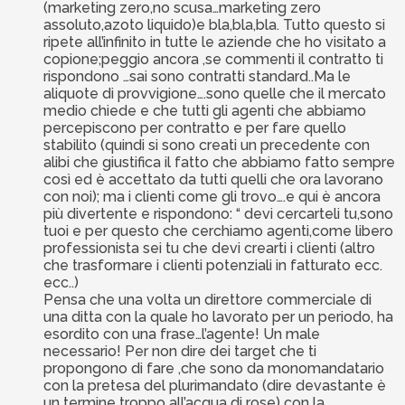
(marketing zero,no scusa…marketing zero
assoluto,azoto liquido)e bla,bla,bla. Tutto questo si
ripete all’infinito in tutte le aziende che ho visitato a
copione;peggio ancora ,se commenti il contratto ti
rispondono …sai sono contratti standard..Ma le
aliquote di provvigione….sono quelle che il mercato
medio chiede e che tutti gli agenti che abbiamo
percepiscono per contratto e per fare quello
stabilito (quindi si sono creati un precedente con
alibi che giustifica il fatto che abbiamo fatto sempre
così ed è accettato da tutti quelli che ora lavorano
con noi); ma i clienti come gli trovo….e qui è ancora
più divertente e rispondono: “ devi cercarteli tu,sono
tuoi e per questo che cerchiamo agenti,come libero
professionista sei tu che devi crearti i clienti (altro
che trasformare i clienti potenziali in fatturato ecc.
ecc..)
Pensa che una volta un direttore commerciale di
una ditta con la quale ho lavorato per un periodo, ha
esordito con una frase…l’agente! Un male
necessario! Per non dire dei target che ti
propongono di fare ,che sono da monomandatario
con la pretesa del plurimandato (dire devastante è
un termine troppo all’acqua di rose) con la