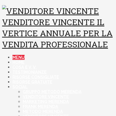
VENDITORE VINCENTE
IL
VERTICE ANNUALE PER LA
VENDITA PROFESSIONALE
MENU
HOME
COSA È V. V.
TESTIMONIANZE
RISORSE CONSIGLIATE
RISORSE GRATUITE
SOCIAL
GRUPPO METODO MERENDA
VENDITORE VINCENTE
MARKETING MERENDA
FRANK MERENDA
METODO MERENDA