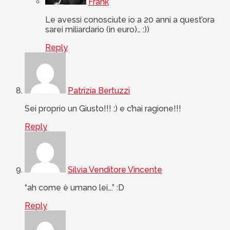
Frank
Le avessi conosciute io a 20 anni a quest’ora
sarei miliardario (in euro)… :))
Reply
Patrizia Bertuzzi
Sei proprio un Giusto!!! ;) e c’hai ragione!!!
Reply
Silvia Venditore Vincente
“ah come è umano lei….” :D
Reply