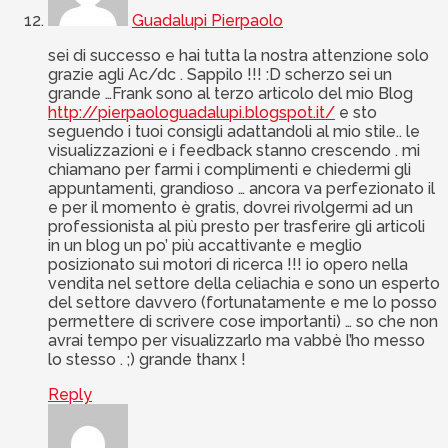
Guadalupi Pierpaolo
sei di successo e hai tutta la nostra attenzione solo
grazie agli Ac/dc . Sappilo !!! :D scherzo sei un
grande …Frank sono al terzo articolo del mio Blog
http://pierpaologuadalupi.blogspot.it/
e sto
seguendo i tuoi consigli adattandoli al mio stile.. le
visualizzazioni e i feedback stanno crescendo . mi
chiamano per farmi i complimenti e chiedermi gli
appuntamenti, grandioso … ancora va perfezionato il
e per il momento è gratis, dovrei rivolgermi ad un
professionista al più presto per trasferire gli articoli
in un blog un po’ più accattivante e meglio
posizionato sui motori di ricerca !!! io opero nella
vendita nel settore della celiachia e sono un esperto
del settore davvero (fortunatamente e me lo posso
permettere di scrivere cose importanti) … so che non
avrai tempo per visualizzarlo ma vabbè l’ho messo
lo stesso . ;) grande thanx !
Reply